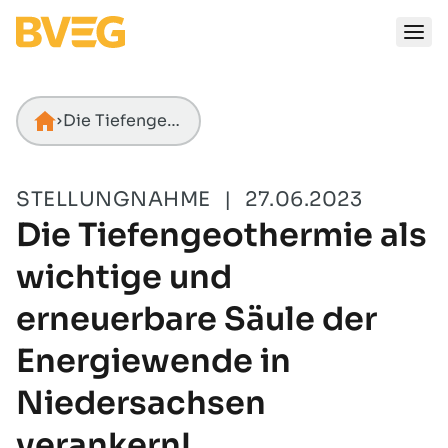
Zum Inhalt springen
Die Tiefengeothermie als wichtige und erneuerbare Säule der Energiewende in Niedersachsen verankern!
Startseite
STELLUNGNAHME
|
27.06.2023
Die Tiefengeothermie als
wichtige und
erneuerbare Säule der
Energiewende in
Niedersachsen
verankern!