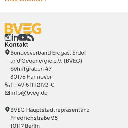
vorgelegten Entwürfen zur Umsetzung
der EU-Luftqualitätsrichtlinie (EU
2024/2881) Stellung nehmen zu können
(Entwurf für ein Artikelgesetz und
Entwurf für eine Neufassung der 39.
BImSchV).
Kontakt
Bundesverband Erdgas, Erdöl
und Geoenergie e.V. (BVEG)
Schiffgraben 47
30175 Hannover
T +49 511 12172-0
info@bveg.de
BVEG Hauptstadtrepräsentanz
Friedrichstraße 95
10117 Berlin