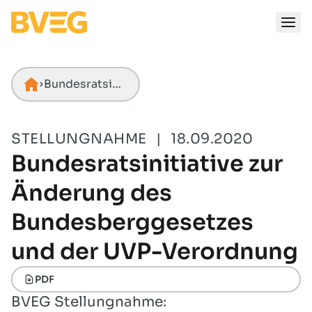
Zum Inhalt springen
Bundesratsinitiative zur Änderung des Bundesberggesetzes und der UVP-Verordnung
Startseite
STELLUNGNAHME
|
18.09.2020
Bundesratsinitiative zur
Änderung des
Bundesberggesetzes
und der UVP-Verordnung
PDF
BVEG Stellungnahme: