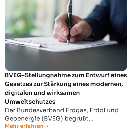
Eingriffsregelung“ Stellung nehmen zu
können.
BVEG-Stellungnahme zum Entwurf eines
Gesetzes zur Stärkung eines modernen,
digitalen und wirksamen
Umweltschutzes
Der Bundesverband Erdgas, Erdöl und
Geoenergie (BVEG) begrüßt
Mehr erfahren
grundsätzlich das Ziel, Umweltrecht zu