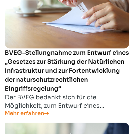
BVEG-Stellungnahme zum Entwurf eines
„Gesetzes zur Stärkung der Natürlichen
Infrastruktur und zur Fortentwicklung
der naturschutzrechtlichen
Eingriffsregelung“
Der BVEG bedankt sich für die
Möglichkeit, zum Entwurf eines
Mehr erfahren
„Gesetzes zur Stärkung der Natürlichen
Infrastruktur und zur Fortentwicklung
der naturschutzrechtlichen