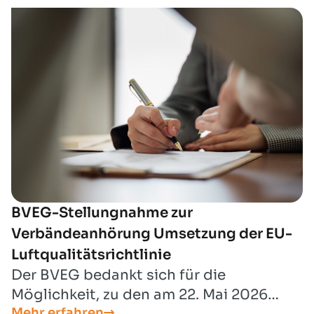
modernisieren und Verfahren zu
beschleunigen. Hervorzuheben ist, dass
nunmehr in Umsetzung des
Koalitionsvertrages, der föderalen
Modernisierungsagenda und des Paktes
für Planungs-, Genehmigungs- und
Umsetzungsbeschleunigung
Maßnahmen des Bürokratieabbaus und
der Verfahrensbeschleunigung
angegangen werden.
BVEG-Stellungnahme zur
Verbändeanhörung Umsetzung der EU-
Luftqualitätsrichtlinie
Der BVEG bedankt sich für die
Möglichkeit, zu den am 22. Mai 2026
Mehr erfahren