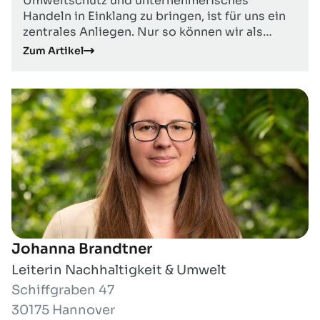
Umweltschutz und unternehmerisches
Handeln in Einklang zu bringen, ist für uns ein
zentrales Anliegen. Nur so können wir als
Branche langfristig erfolgreich sein. Deshalb
Zum Artikel
setzen wir in unseren Unternehmen höchste
Umweltstandards zur Förderung und
Speicherung von wertvollem Erdgas und Erdöl
um. Darüber hinaus investieren wir in moderne
Technik für den Umweltschutz und in die
Qualifikation unserer Mitarbeiter.
Johanna Brandtner
Leiterin Nachhaltigkeit & Umwelt
Schiffgraben 47
30175 Hannover