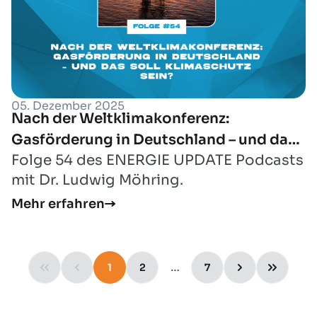
05. Dezember 2025
Nach der Weltklimakonferenz:
Gasförderung in Deutschland – und das
Folge 54 des ENERGIE UPDATE Podcasts
soll Klimaschutz sein?
mit Dr. Ludwig Möhring.
Mehr erfahren
…
1
2
7