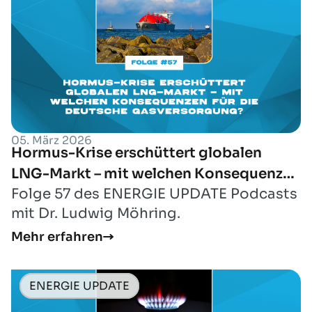
05. März 2026
Hormus-Krise erschüttert globalen
LNG-Markt – mit welchen Konsequenzen
Folge 57 des ENERGIE UPDATE Podcasts
für die deutsche Gasversorgung?
mit Dr. Ludwig Möhring.
Mehr erfahren
ENERGIE UPDATE