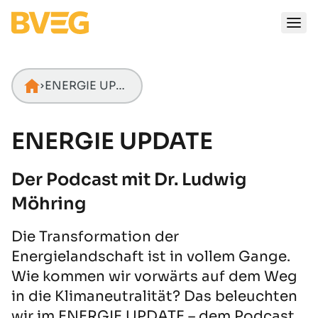
Zum Inhalt springen
ENERGIE UPDATE
Startseite
ENERGIE UPDATE
Der Podcast mit Dr. Ludwig
Möhring
Die Transformation der
Energielandschaft ist in vollem Gange.
Wie kommen wir vorwärts auf dem Weg
in die Klimaneutralität? Das beleuchten
wir im ENERGIE UPDATE – dem Podcast