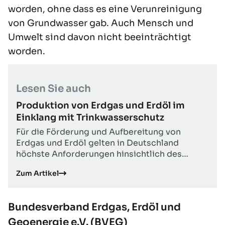
worden, ohne dass es eine Verunreinigung
von Grundwasser gab. Auch Mensch und
Umwelt sind davon nicht beeinträchtigt
worden.
Lesen Sie auch
Produktion von Erdgas und Erdöl im
Einklang mit Trinkwasserschutz
Für die Förderung und Aufbereitung von
Erdgas und Erdöl gelten in Deutschland
höchste Anforderungen hinsichtlich des
Gewässer- und Naturschutzes, der Sicherheit
Zum Artikel
und der technischen Integrität der Anlagen.
Bundesverband Erdgas, Erdöl und
Geoenergie e.V. (BVEG)