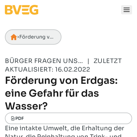
Zum Inhalt springen
Förderung von Erdgas: eine Gefahr für das Wasser?
Startseite
BÜRGER FRAGEN UNS…
|
ZULETZT
AKTUALISIERT: 16.02.2022
Förderung von Erdgas:
eine Gefahr für das
Wasser?
PDF
Eine intakte Umwelt, die Erhaltung der
Natur, die Reinhaltung von Trink- und