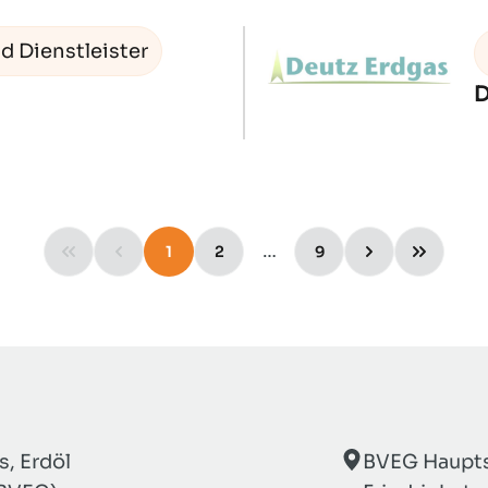
d Dienstleister
D
…
1
2
9
, Erdöl
BVEG Haupts