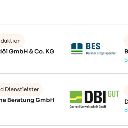
oduktion
döl GmbH & Co. KG
b
d Dienstleister
he Beratung GmbH
D
d