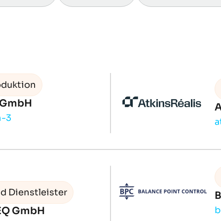
oduktion
d GmbH
A
n-3
a
d Dienstleister
B
TEQ GmbH
b