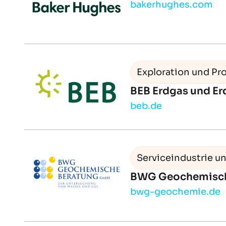
bakerhughes.com
Exploration und Pr
BEB Erdgas und Er
beb.de
Serviceindustrie un
BWG Geochemisc
bwg-geochemie.de