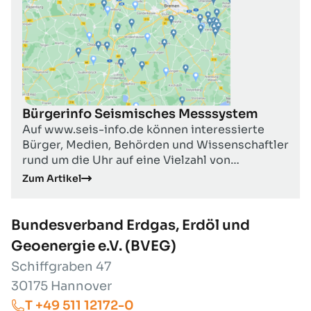
Bürgerinfo Seismisches Messsystem
Auf www.seis-info.de können interessierte
Bürger, Medien, Behörden und Wissenschaftler
rund um die Uhr auf eine Vielzahl von
Informationen und seismologischen Daten aus
Zum Artikel
den niedersächsischen Erdgasfördergebieten
zwischen Weser, Ems und Elbe zugreifen.
Bundesverband Erdgas, Erdöl und
Geoenergie e.V. (BVEG)
Schiffgraben 47
30175 Hannover
T +49 511 12172-0