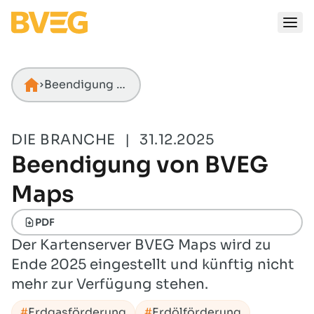
Zum Inhalt springen
Beendigung von BVEG Maps
Startseite
DIE BRANCHE
|
31.12.2025
Beendigung von BVEG
Maps
PDF
Der Kartenserver BVEG Maps wird zu
Ende 2025 eingestellt und künftig nicht
mehr zur Verfügung stehen.
Erdgasförderung
Erdölförderung