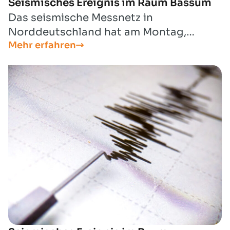
Seismisches Ereignis im Raum Bassum
Das seismische Messnetz in
Norddeutschland hat am Montag,
Mehr erfahren
25.03.2024, ein seismisches Ereignis der
Magnitude Ml = 3,6 im Raum Bassum
detektiert.