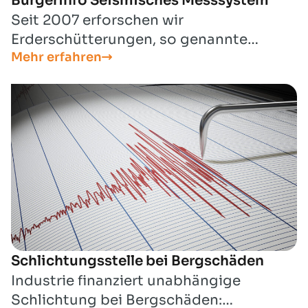
Bürgerinfo Seismisches Messsystem
Seit 2007 erforschen wir
Erderschütterungen, so genannte
Mehr erfahren
seismische Ereignisse in Niedersachsen.
Schlichtungsstelle bei Bergschäden
Industrie finanziert unabhängige
Schlichtung bei Bergschäden: