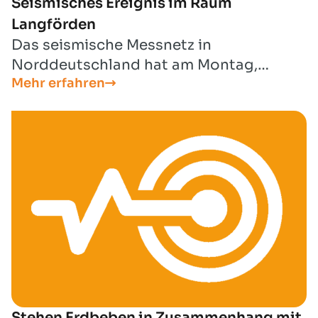
Seismisches Ereignis im Raum
Langförden
Das seismische Messnetz in
Norddeutschland hat am Montag,
Mehr erfahren
05.09.2022, ein seismisches Ereignis der
Magnitude Ml = 2,2 im Raum Langförden
detektiert.
Stehen Erdbeben in Zusammenhang mit