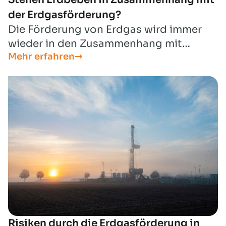
der Erdgasförderung?
Die Förderung von Erdgas wird immer
wieder in den Zusammenhang mit
Mehr erfahren
Erdbeben gebracht. In diesem Artikel
gehen wir der Sache auf den Grund und
klären die wichtigsten Fragen. Wie
entstehen Erdbeben, können diese mit
der Erdgasförderung zusammenhängen
und was passiert, wenn ein Schaden
entsteht?
Risiken durch die Erdgasförderung in