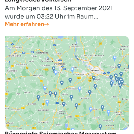
Am Morgen des 13. September 2021
wurde um 03:22 Uhr im Raum
Mehr erfahren
Langwedel/Völkersen ein seismisches
Ereignis mit Schwingungen von 4,3
Millimeter/Sekunde an der Erdoberfläche
registriert.