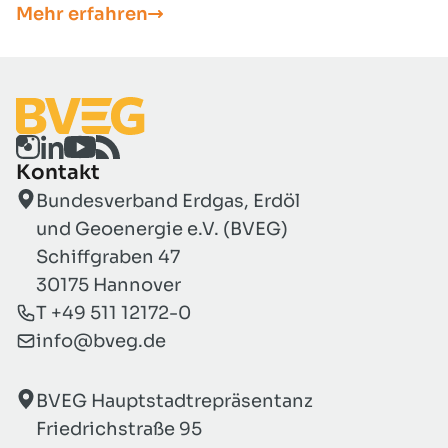
Mehr erfahren
Betroffene Bürger haben in
Niedersachsen eine kostenlose und
neutrale Anlaufstelle.
Kontakt
Bundesverband Erdgas, Erdöl
und Geoenergie e.V. (BVEG)
Schiffgraben 47
30175 Hannover
T +49 511 12172-0
info@bveg.de
BVEG Hauptstadtrepräsentanz
Friedrichstraße 95