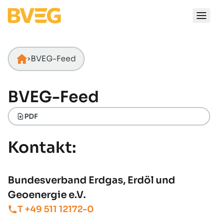
Zum Inhalt springen
BVEG-Feed
Startseite
BVEG-Feed
PDF
Kontakt:
Bundesverband Erdgas, Erdöl und
Geoenergie e.V.
T +49 511 12172-0