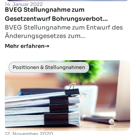
14. Januar 2022
BVEG Stellungnahme zum
Gesetzentwurf Bohrungsverbot
BVEG Stellungnahme zum Entwurf des
Niedersächsisches Wattenmeer
Änderungsgesetzes zum
Niedersächsischen
Mehr erfahren
Wattenmeergesetzes und anderer
niedersächs...
Positionen & Stellungnahmen
12. November 2020