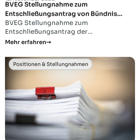
BVEG Stellungnahme zum
Entschließungsantrag von Bündnis
BVEG Stellungnahme zum
90/Die Grünen in Niedersachsen
Entschließungsantrag der
Landtagsfraktion von Bündnis 90/Die
Mehr erfahren
Grünen in Niedersachsen vom 19.10...
Positionen & Stellungnahmen