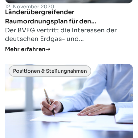
12. November 2020
Länderübergreifender
Raumordnungsplan für den
Der BVEG vertritt die Interessen der
Hochwasserschutz
deutschen Erdgas- und
Erdölproduzenten, der Betreiber von
Mehr erfahren
Untergrundspeichern, d...
Positionen & Stellungnahmen