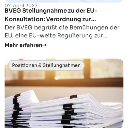
07. April 2022
BVEG Stellungnahme zu der EU-
Konsultation: Verordnung zur
Der BVEG begrüßt die Bemühungen der
Reduzierung der Methanemissionen im
EU, eine EU-weite Regulierung zur
Energiesektor
Vermeidung und Reduzierung von
Mehr erfahren
Methanemissionen...
Positionen & Stellungnahmen