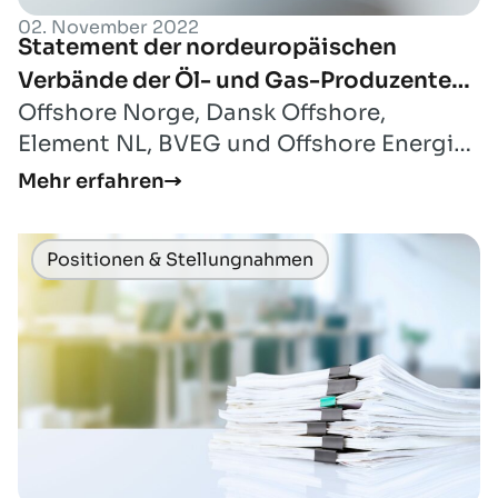
02. November 2022
Statement der nordeuropäischen
Verbände der Öl- und Gas-Produzenten
Offshore Norge, Dansk Offshore,
zu der EU-Verordnung zur Reduzierung
Element NL, BVEG und Offshore Energies
der Methanemissionen im Energiesektor
UK vertreten die Öl- und
Mehr erfahren
Gasproduzenten in Nor...
Positionen & Stellungnahmen