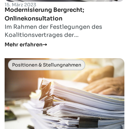
15. März 2023
Modernisierung Bergrecht;
Onlinekonsultation
Im Rahmen der Festlegungen des
Koalitionsvertrages der
Bundesregierung aus November 2021
Mehr erfahren
(„Wir wollen unsere Wirtscha...
Positionen & Stellungnahmen