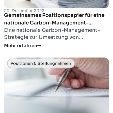
20. Dezember 2022
Gemeinsames Positionspapier für eine
nationale Carbon-Management-
Eine nationale Carbon-Management-
Strategie
Strategie zur Umsetzung von
industriellen CCS- und CCU-Projekten
Mehr erfahren
in Deutschland und ...
Positionen & Stellungnahmen