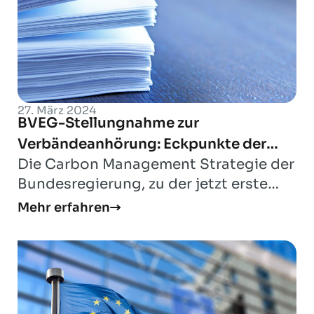
27. März 2024
BVEG-Stellungnahme zur
Verbändeanhörung: Eckpunkte der
Die Carbon Management Strategie der
Bundesregierung für eine Carbon
Bundesregierung, zu der jetzt erste
Management Strategie und
Eckpunkte veröffentlicht wurden, ist
Referentenentwurf eines KSpTG
Mehr erfahren
ein wich...