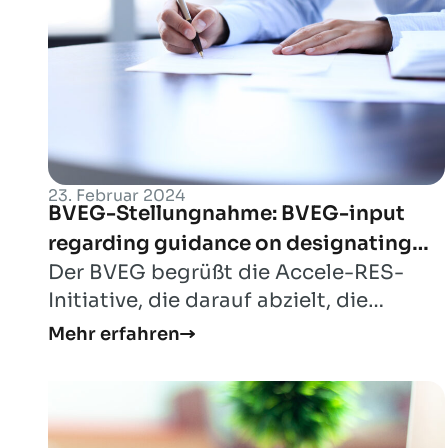
23. Februar 2024
BVEG-Stellungnahme: BVEG-input
regarding guidance on designating
Der BVEG begrüßt die Accele-RES-
renewables acceleration areas
Initiative, die darauf abzielt, die
Umsetzung und Durchführung der
Mehr erfahren
kürzlich überarbei...