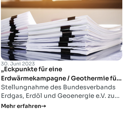
30. Juni 2023
„Eckpunkte für eine
Erdwärmekampagne / Geothermie für
Stellungnahme des Bundesverbands
die Wärmewende“
Erdgas, Erdöl und Geoenergie e.V. zum
Geothermie-Eckpunktepapier des
Mehr erfahren
BMWK