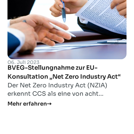
06. Juli 2023
BVEG-Stellungnahme zur EU-
Konsultation „Net Zero Industry Act“
Der Net Zero Industry Act (NZIA)
erkennt CCS als eine von acht
strategischen Netto-Null-
Mehr erfahren
Technologien an, die dazu bei...