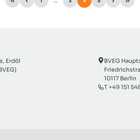
…
1
3
4
5
, Erdöl
BVEG Haupts
(BVEG)
Friedrichstr
10117 Berlin
T +49 151 54