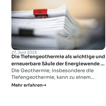
27. Juni 2023
Die Tiefengeothermie als wichtige und
erneuerbare Säule der Energiewende in
Die Geothermie, insbesondere die
Niedersachsen verankern!
Tiefengeothermie, kann zu einem
wesentlichen Element der
Mehr erfahren
Transformation im Wärmemark...