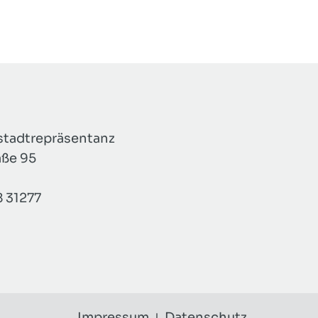
tadtrepräsentanz
aße 95
8 31277
Impressum
Datenschutz