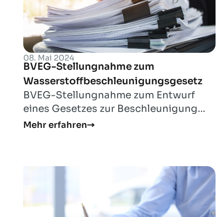
08. Mai 2024
BVEG-Stellungnahme zum
Wasserstoffbeschleunigungsgesetz
BVEG-Stellungnahme zum Entwurf
eines Gesetzes zur Beschleunigung
der Verfügbarkeit von Wasserstoff und
Mehr erfahren
zur Änderung w...