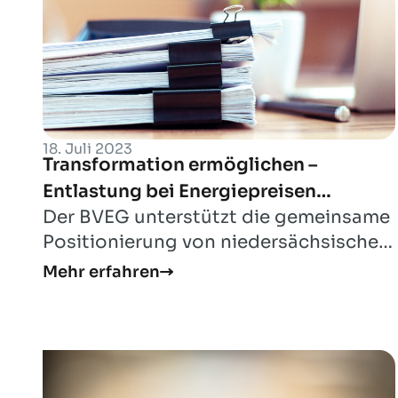
18. Juli 2023
Transformation ermöglichen –
Entlastung bei Energiepreisen
Der BVEG unterstützt die gemeinsame
sicherstellen
Positionierung von niedersächsischer
Landesregierung, Wirtschaft,
Mehr erfahren
Kammern, Verbän...