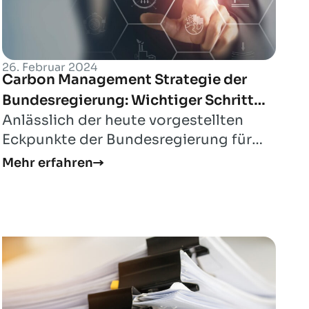
26. Februar 2024
Carbon Management Strategie der
Bundesregierung: Wichtiger Schritt
Anlässlich der heute vorgestellten
Deutschlands zur Erreichung der
Eckpunkte der Bundesregierung für
Klimaziele – spät, aber hoffentlich
eine Carbon Management Strategie
noch rechtzeitig.
Mehr erfahren
erklärt Dr. Lud...