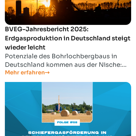
BVEG-Jahresbericht 2025:
Erdgasproduktion in Deutschland steigt
wieder leicht
Potenziale des Bohrlochbergbaus in
Deutschland kommen aus der Nische:
Mehr erfahren
Neben Erdgas und Erdöl werden
Wasserstoffspeicher, CCS,
Tiefengeothermie und Lithium für eine
erfolgreiche Transformation immer
wichtiger