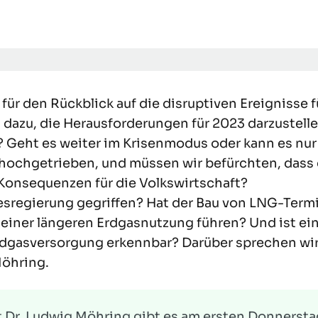
für den Rückblick auf die disruptiven Ereignisse f
azu, die Herausforderungen für 2023 darzustellen
 Geht es weiter im Krisenmodus oder kann es nur
hochgetrieben, und müssen wir befürchten, dass 
Konsequenzen für die Volkswirtschaft?
regierung gegriffen? Hat der Bau von LNG-Term
u einer längeren Erdgasnutzung führen? Und ist ei
 Erdgasversorgung erkennbar? Darüber sprechen wi
Möhring.
Dr. Ludwig Möhring gibt es am ersten Donnersta