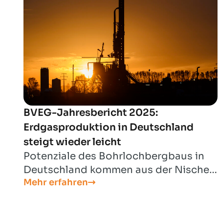
BVEG-Jahresbericht 2025:
Erdgasproduktion in Deutschland
steigt wieder leicht
Potenziale des Bohrlochbergbaus in
Deutschland kommen aus der Nische:
Mehr erfahren
Neben Erdgas und Erdöl werden
Wasserstoffspeicher, CCS,
Tiefengeothermie und Lithium für eine