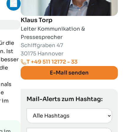
Teilen-Menü öffnen
Klaus Torp
Leiter Kommunikation &
Pressesprecher
ür die
Schiffgraben 47
. Ist
30175 Hannover
 besser
T +49 511 12172 - 33
die
E-Mail senden
inals
ne
Mail-Alerts zum Hashtag:
r im
g im