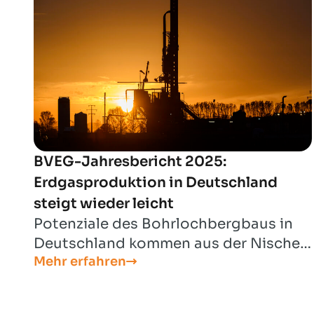
BVEG-Jahresbericht 2025:
Erdgasproduktion in Deutschland
steigt wieder leicht
Potenziale des Bohrlochbergbaus in
Deutschland kommen aus der Nische:
Mehr erfahren
Neben Erdgas und Erdöl werden
Wasserstoffspeicher, CCS,
Tiefengeothermie und Lithium für eine