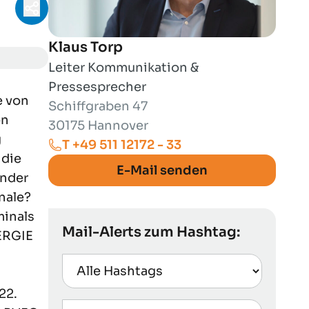
Teilen-Menü öffnen
Klaus Torp
Leiter Kommunikation &
Pressesprecher
e von
Schiffgraben 47
on
30175 Hannover
g
T +49 511 12172 - 33
 die
E-Mail senden
ender
nale?
minals
Mail-Alerts zum Hashtag:
ERGIE
22.