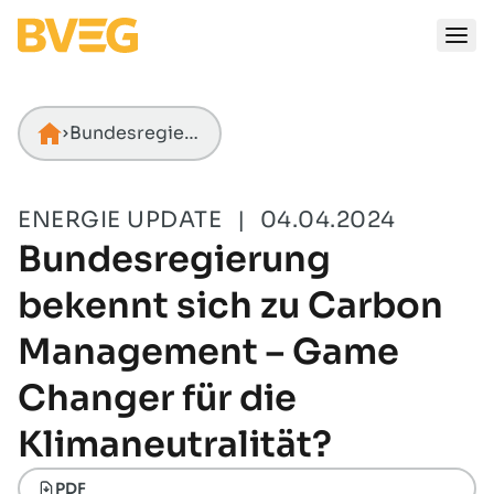
Zum Inhalt springen
Bundesregierung bekennt sich zu Carbon Management – Game Changer für die Klimaneutralität?
Startseite
ENERGIE UPDATE
|
04.04.2024
Bundesregierung
bekennt sich zu Carbon
Management – Game
Changer für die
Klimaneutralität?
PDF