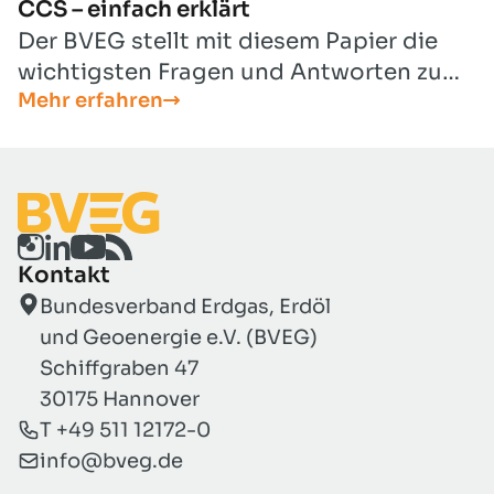
CCS – einfach erklärt
Der BVEG stellt mit diesem Papier die
wichtigsten Fragen und Antworten zu
Mehr erfahren
Carbon Management und CCS kompakt
dar. Das Dokument erklärt verständlich,
wie die Technologie funktioniert und
welche Rolle sie für den Klimaschutz und
die Industrie spielt.
Kontakt
Bundesverband Erdgas, Erdöl
und Geoenergie e.V. (BVEG)
Schiffgraben 47
30175 Hannover
T +49 511 12172-0
info@bveg.de