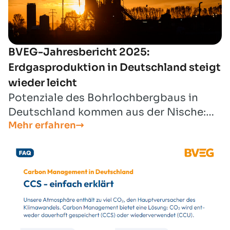
BVEG-Jahresbericht 2025:
Erdgasproduktion in Deutschland steigt
wieder leicht
Potenziale des Bohrlochbergbaus in
Deutschland kommen aus der Nische:
Mehr erfahren
Neben Erdgas und Erdöl werden
Wasserstoffspeicher, CCS,
Tiefengeothermie und Lithium für eine
erfolgreiche Transformation immer
wichtiger