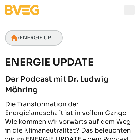
Zum Inhalt springen
ENERGIE UPDATE
Startseite
ENERGIE UPDATE
Der Podcast mit Dr. Ludwig
Möhring
Die Transformation der
Energielandschaft ist in vollem Gange.
Wie kommen wir vorwärts auf dem Weg
in die Klimaneutralität? Das beleuchten
wir im ENERGIE UPDATE – dem Podcast