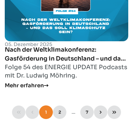
05. Dezember 2025
Nach der Weltklimakonferenz:
Gasförderung in Deutschland – und das
Folge 54 des ENERGIE UPDATE Podcasts
soll Klimaschutz sein?
mit Dr. Ludwig Möhring.
Mehr erfahren
…
1
2
7