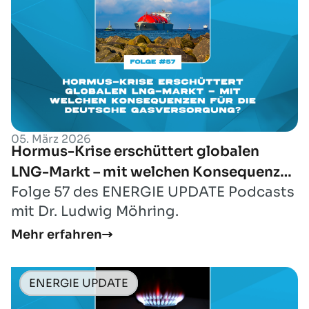
05. März 2026
Hormus-Krise erschüttert globalen
LNG-Markt – mit welchen Konsequenzen
Folge 57 des ENERGIE UPDATE Podcasts
für die deutsche Gasversorgung?
mit Dr. Ludwig Möhring.
Mehr erfahren
ENERGIE UPDATE