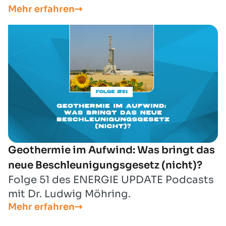
Mehr erfahren
Gesellschaft für nachhaltige
Energieträger, Mobilität und
Kohlenstoffkreisläufe e.V. (DGMK).
Geothermie im Aufwind: Was bringt das
neue Beschleunigungsgesetz (nicht)?
Folge 51 des ENERGIE UPDATE Podcasts
mit Dr. Ludwig Möhring.
Mehr erfahren