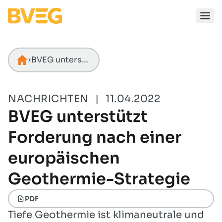
Zum Inhalt springen
BVEG unterstützt Forderung nach einer europäischen Geothermie-Strategie
Startseite
NACHRICHTEN
|
11.04.2022
BVEG unterstützt
Forderung nach einer
europäischen
Geothermie-Strategie
PDF
Tiefe Geothermie ist klimaneutrale und