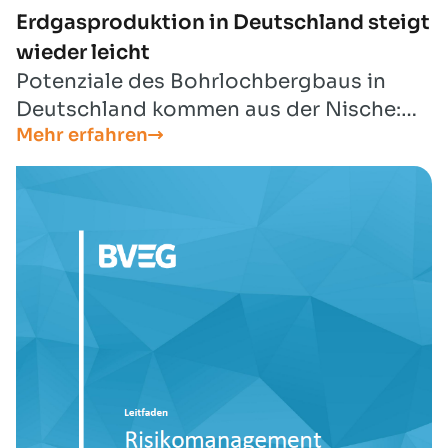
Erdgasproduktion in Deutschland steigt
wieder leicht
Potenziale des Bohrlochbergbaus in
Deutschland kommen aus der Nische:
Mehr erfahren
Neben Erdgas und Erdöl werden
Wasserstoffspeicher, CCS,
Tiefengeothermie und Lithium für eine
erfolgreiche Transformation immer
wichtiger