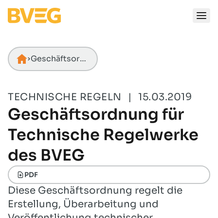
Zum Inhalt springen
Geschäftsordnung für Technische Regelwerke des BVEG
Startseite
TECHNISCHE REGELN
|
15.03.2019
Geschäftsordnung für
Technische Regelwerke
des BVEG
PDF
Diese Geschäftsordnung regelt die
Erstellung, Überarbeitung und
Veröffentlichung technischer