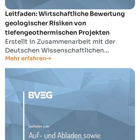
Leitfaden: Wirtschaftliche Bewertung
geologischer Risiken von
tiefengeothermischen Projekten
Erstellt in Zusammenarbeit mit der
Deutschen Wissenschaftlichen
Mehr erfahren
Gesellschaft für nachhaltige
Energieträger, Mobilität und
Kohlenstoffkreisläufe e.V. (DGMK) im
Rahmen der DGMK Projektgruppe
Risikobewertung.