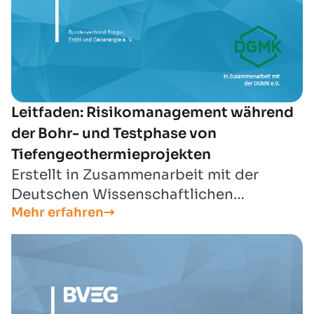
Leitfaden: Risikomanagement während
der Bohr- und Testphase von
Tiefengeothermieprojekten
Erstellt in Zusammenarbeit mit der
Deutschen Wissenschaftlichen
Mehr erfahren
Gesellschaft für nachhaltige
Energieträger, Mobilität und
Kohlenstoffkreisläufe e.V. (DGMK).