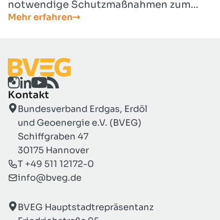
notwendige Schutzmaßnahmen zum
Mehr erfahren
Auf- und Abladen, für das Stapeln von
Rohren und stellt notwendige
Handlungsweisen zur Ladungssicherung
dar.
Kontakt
Bundesverband Erdgas, Erdöl
und Geoenergie e.V. (BVEG)
Schiffgraben 47
30175 Hannover
T +49 511 12172-0
info@bveg.de
BVEG Hauptstadtrepräsentanz