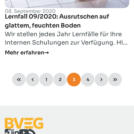
08. September 2020
Lernfall 09/2020: Ausrutschen auf
glattem, feuchten Boden
Wir stellen jedes Jahr Lernfälle für Ihre
internen Schulungen zur Verfügung. Hier
finden Sie den Lernfall für den Mon...
Mehr erfahren
1
2
3
4