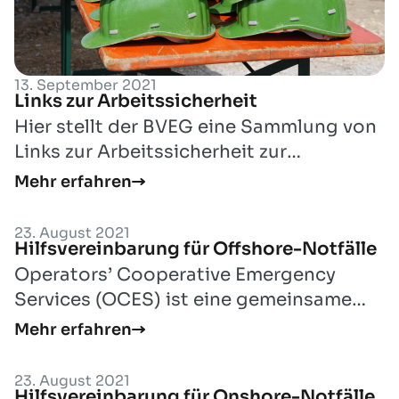
13. September 2021
Links zur Arbeitssicherheit
Hier stellt der BVEG eine Sammlung von
Links zur Arbeitssicherheit zur
Verfügung.
Mehr erfahren
23. August 2021
Internationale Hilfsvereinbarungen (OCES)
Hilfsvereinbarung für Offshore-Notfälle
Operators’ Cooperative Emergency
Services (OCES) ist eine gemeinsame
Erklärung der nationalen E&P-Verbände
Mehr erfahren
der Nordse...
23. August 2021
Internationale Hilfsvereinbarungen (OCES)
Hilfsvereinbarung für Onshore-Notfälle