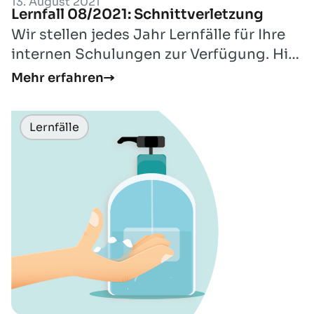
13. August 2021
Lernfall 08/2021: Schnittverletzung
Wir stellen jedes Jahr Lernfälle für Ihre
internen Schulungen zur Verfügung. Hier
finden Sie den Lernfall für den Mon...
Mehr erfahren
Lernfälle