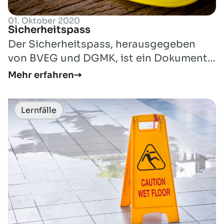
01. Oktober 2020
Sicherheitspass
Der Sicherheitspass, herausgegeben
von BVEG und DGMK, ist ein Dokument,
in dem alle wichtigen Informationen
Mehr erfahren
eingetrag...
Lernfälle