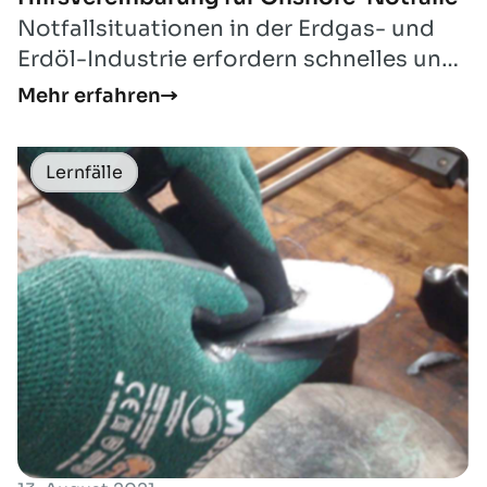
Notfallsituationen in der Erdgas- und
Erdöl-Industrie erfordern schnelles und
gut koordiniertes Eingreifen. Die Verbä...
Mehr erfahren
Lernfälle