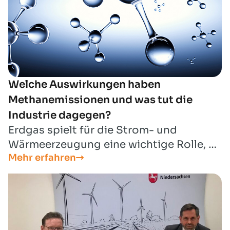
Welche Auswirkungen haben
Methanemissionen und was tut die
Industrie dagegen?
Erdgas spielt für die Strom- und
Wärmeerzeugung eine wichtige Rolle, es
Mehr erfahren
deckt mehr als ein Viertel des gesamten
Energieverbrauchs in Deutschland und
ist damit ein wichtiger Baustein für
unsere Versorgungssicherheit. Erdgas
hat die beste CO2-Bilanz aller fossilen