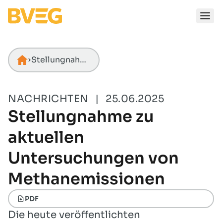
Zum Inhalt springen
Stellungnahme zu aktuellen Untersuchungen von Methanemissionen
Startseite
NACHRICHTEN
|
25.06.2025
Stellungnahme zu
aktuellen
Untersuchungen von
Methanemissionen
PDF
Die heute veröffentlichten