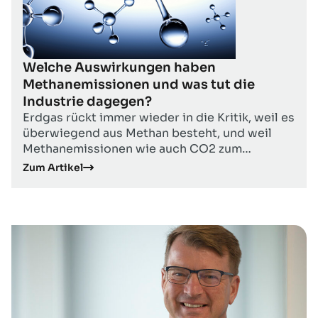
Welche Auswirkungen haben
Methanemissionen und was tut die
Industrie dagegen?
Erdgas rückt immer wieder in die Kritik, weil es
überwiegend aus Methan besteht, und weil
Methanemissionen wie auch CO2 zum
Klimawandel beitragen. Wie entstehen
Zum Artikel
Methanemissionen? Wie schädlich sind diese
für unser Klima? Mit diesen und anderen
Fragen befasst sich dieser Artikel.