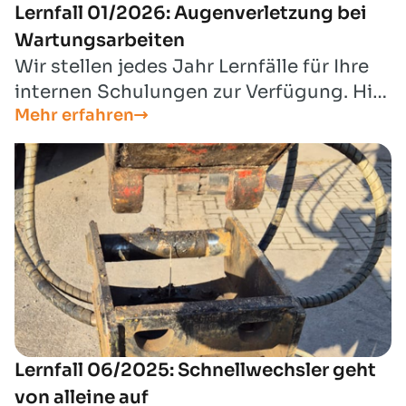
Lernfall 01/2026: Augenverletzung bei
Wartungsarbeiten
Wir stellen jedes Jahr Lernfälle für Ihre
internen Schulungen zur Verfügung. Hier
Mehr erfahren
finden Sie den Lernfall für den Monat
Januar 2026.
Lernfall 06/2025: Schnellwechsler geht
von alleine auf