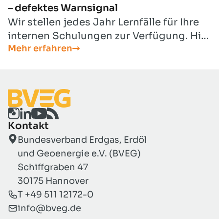
– defektes Warnsignal
Wir stellen jedes Jahr Lernfälle für Ihre
internen Schulungen zur Verfügung. Hier
Mehr erfahren
finden Sie den Lernfall für den Monat
März 2025.
Kontakt
Bundesverband Erdgas, Erdöl
und Geoenergie e.V. (BVEG)
Schiffgraben 47
30175 Hannover
T +49 511 12172-0
info@bveg.de