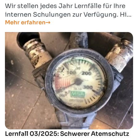
Wir stellen jedes Jahr Lernfälle für Ihre
internen Schulungen zur Verfügung. Hier
Mehr erfahren
finden Sie den Lernfall für den Monat
Juni 2025.
Lernfall 03/2025: Schwerer Atemschutz