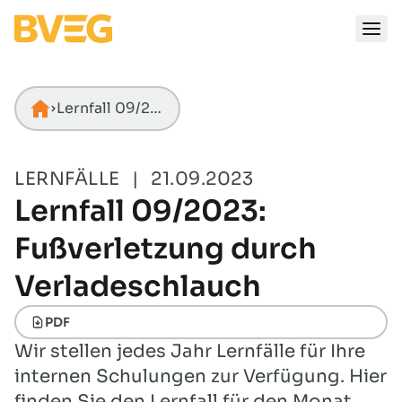
Zum Inhalt springen
Lernfall 09/2023: Fußverletzung durch Verladeschlauch
Startseite
LERNFÄLLE
|
21.09.2023
Lernfall 09/2023:
Fußverletzung durch
Verladeschlauch
PDF
Wir stellen jedes Jahr Lernfälle für Ihre
internen Schulungen zur Verfügung. Hier
finden Sie den Lernfall für den Monat