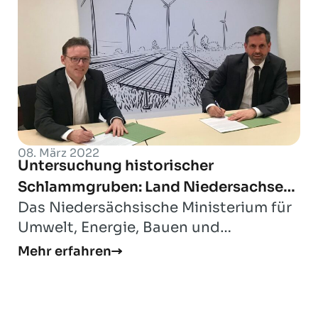
08. März 2022
Untersuchung historischer
Schlammgruben: Land Niedersachsen
Das Niedersächsische Ministerium für
und BVEG verlängern Förderprogramm
Umwelt, Energie, Bauen und
Klimaschutz und der Bundesverband
Mehr erfahren
Erdgas, Erdöl und G...