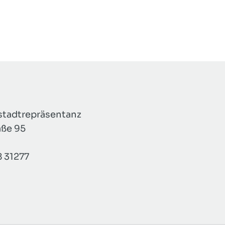
tadtrepräsentanz
aße 95
8 31277