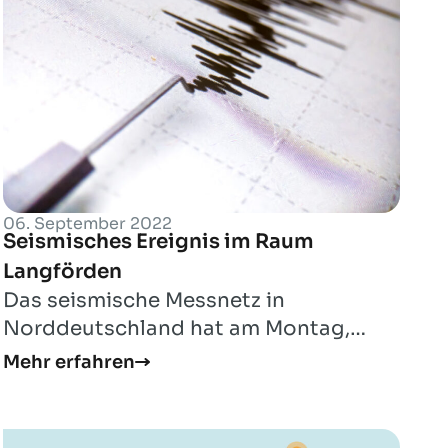
06. September 2022
Seismisches Ereignis im Raum
Langförden
Das seismische Messnetz in
Norddeutschland hat am Montag,
05.09.2022, ein seismisches Ereignis
Mehr erfahren
der Magnitude Ml = 2,2...