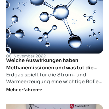
08. November 2022
Welche Auswirkungen haben
Methanemissionen und was tut die
Erdgas spielt für die Strom- und
Industrie dagegen?
Wärmeerzeugung eine wichtige Rolle,
es deckt mehr als ein Viertel des
Mehr erfahren
gesamten Energ...