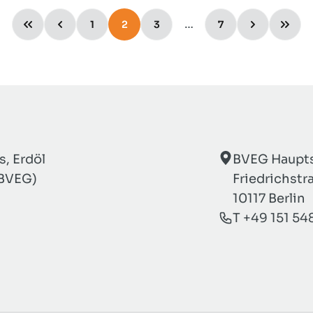
…
1
2
3
7
, Erdöl
BVEG Haupts
(BVEG)
Friedrichstr
10117 Berlin
T +49 151 54