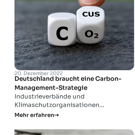
20. Dezember 2022
Deutschland braucht eine Carbon-
Management-Strategie
Industrieverbände und
Klimaschutzorganisationen
unterzeichnen gemeinsames
Mehr erfahren
Positionspapier für eine nationale
Carbon-M...