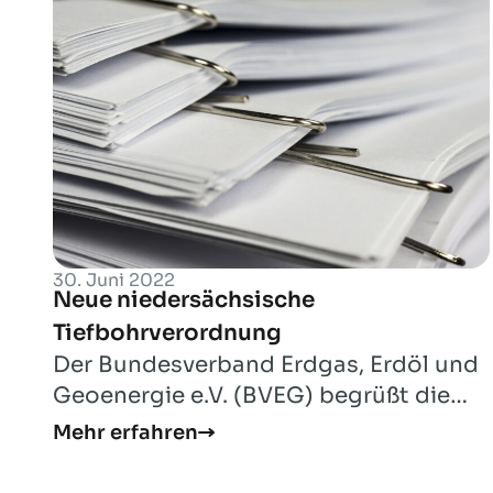
30. Juni 2022
Neue niedersächsische
Tiefbohrverordnung
Der Bundesverband Erdgas, Erdöl und
Geoenergie e.V. (BVEG) begrüßt die
nun in Kraft tretende überarbeitete
Mehr erfahren
niedersäch...