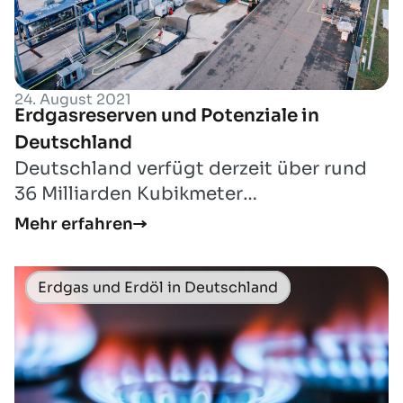
24. August 2021
Erdgasreserven und Potenziale in
Deutschland
Deutschland verfügt derzeit über rund
36 Milliarden Kubikmeter
Erdgasreserven, die als sicher oder
Mehr erfahren
wahrscheinlich för...
Erdgas und Erdöl in Deutschland