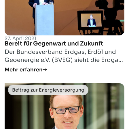
27. April 2021
Bereit für Gegenwart und Zukunft
Der Bundesverband Erdgas, Erdöl und
Geoenergie e.V. (BVEG) sieht die Erdgas-
und Erdölindustrie in Deutschland gut
Mehr erfahren
po...
Beitrag zur Energieversorgung