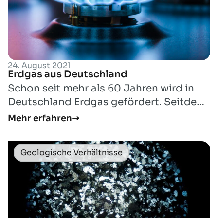
24. August 2021
Erdgas aus Deutschland
Schon seit mehr als 60 Jahren wird in
Deutschland Erdgas gefördert. Seitdem
wurden hier mehr als 20.000 Bohrungen
Mehr erfahren
ers...
Geologische Verhältnisse