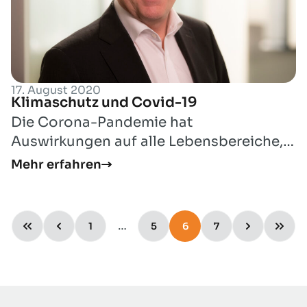
17. August 2020
Klimaschutz und Covid-19
Die Corona-Pandemie hat
Auswirkungen auf alle Lebensbereiche,
auch auf unser Energiesystem und die
Mehr erfahren
damit zusammenhäng...
…
1
5
6
7