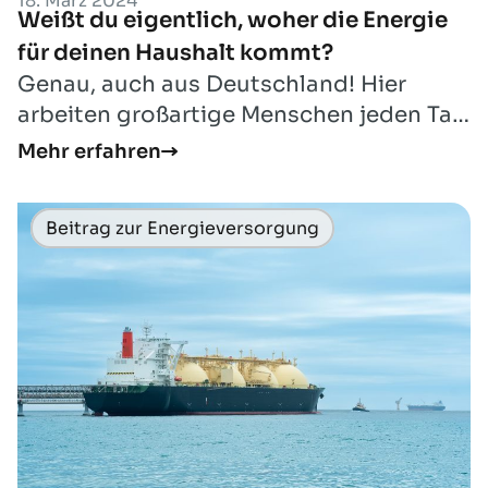
18. März 2024
Weißt du eigentlich, woher die Energie
für deinen Haushalt kommt?
Genau, auch aus Deutschland! Hier
arbeiten großartige Menschen jeden Tag
daran, Energierohstoffe zu fördern und
Mehr erfahren
zu sp...
Beitrag zur Energieversorgung