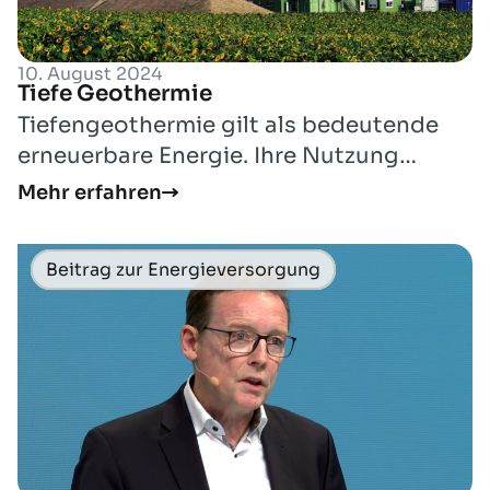
10. August 2024
Tiefe Geothermie
Tiefengeothermie gilt als bedeutende
erneuerbare Energie. Ihre Nutzung
besitzt das größte
Mehr erfahren
Entwicklungspotenzial unter...
Beitrag zur Energieversorgung