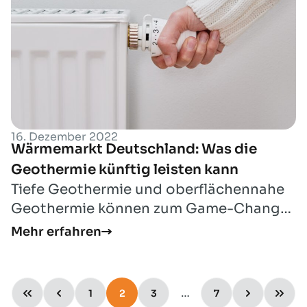
16. Dezember 2022
Wärmemarkt Deutschland: Was die
Geothermie künftig leisten kann
Tiefe Geothermie und oberflächennahe
Geothermie können zum Game-Changer
der deutschen Wärmewende werden
Mehr erfahren
…
1
2
3
7