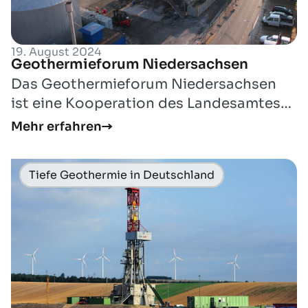
19. August 2024
Geothermieforum Niedersachsen
Das Geothermieforum Niedersachsen
ist eine Kooperation des Landesamtes
für Bergbau, Energie und Geologie
Mehr erfahren
(LBEG) und d...
Tiefe Geothermie in Deutschland