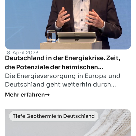
18. April 2023
Deutschland in der Energiekrise. Zeit,
die Potenziale der heimischen
Die Energieversorgung in Europa und
Förderindustrie zu nutzen.
Deutschland geht weiterhin durch
schwierige Zeiten – zwar scheint sich die
Mehr erfahren
Stimmu...
Tiefe Geothermie in Deutschland