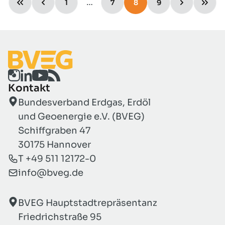
…
1
7
8
9
Kontakt
Bundesverband Erdgas, Erdöl
und Geoenergie e.V. (BVEG)
Schiffgraben 47
30175 Hannover
T +49 511 12172-0
info@bveg.de
BVEG Hauptstadtrepräsentanz
Friedrichstraße 95