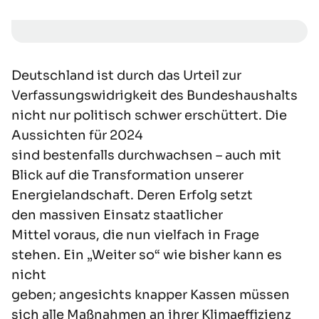
Deutschland ist
durch das
Urteil zur
Verfassungswidrigkeit des Bundeshaushalts
nicht nur politisch schwer
er
schütte
rt. D
ie
Aussichten für
2024
sind
bestenfalls
durchwachsen –
auch mit
Blick auf die Transformation
unserer
Energielandschaft. Deren Erfolg
setzt
den
massiven Einsatz staatlicher
Mittel
voraus, die nun vielfach in Frage
stehen. Ein „Weiter so“
wie bisher
kann es
nicht
geben;
angesichts
knapper
Kassen
müssen
sich alle Maßnahmen an ihrer Klimaeffizienz