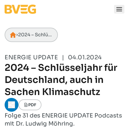
Zum Inhalt springen
2024 – Schlüsseljahr für Deutschland, auch in Sachen Klimaschutz
Startseite
ENERGIE UPDATE
|
04.01.2024
2024 – Schlüsseljahr für
Deutschland, auch in
Sachen Klimaschutz
PDF
Teilen-Menü öffnen
Folge 31 des ENERGIE UPDATE Podcasts
mit Dr. Ludwig Möhring.